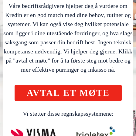
Våre bedriftsrådgivere hjelper deg å vurdere om
Kredin er en god match med dine behov, rutiner og
systemer. Vi kan også vise deg hvilket potensiale
som ligger i dine utestående fordringer, og hva slags
saksgang som passer din bedrift best. Ingen teknisk
kompetanse nødvendig. Vi hjelper deg gjerne. Klikk
på "avtal et møte" for å ta første steg mot bedre og
mer effektive purringer og inkasso nå.
AVTAL ET MØTE
*This is 100% FREE training, no credit card required.
Vi støtter disse regnskapssystemene: